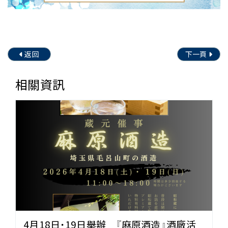
返回
下一頁
相關資訊
4月18日・19日舉辦 『麻原酒造』酒廠活