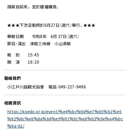
請親自前來，並於櫃檯購買。
★★★下次活動將於6月27日（週六）舉行。★★★
舉辦日期 令和8年 6月 27日（週六）
節目・演出 津輕三味線 小山貢敏
報 到 15：45
開 演 16：20
聯絡我們
小江戶川越觀光協會 電話：049-227-9496
相關資訊
https://koedo.or.jp/event/%e4%bc%9d%e7%b5%b1%e5
%92%8c%e8%8a%b8%e9%91%91%e8%b3%9e%e4%bc
%9a-92/