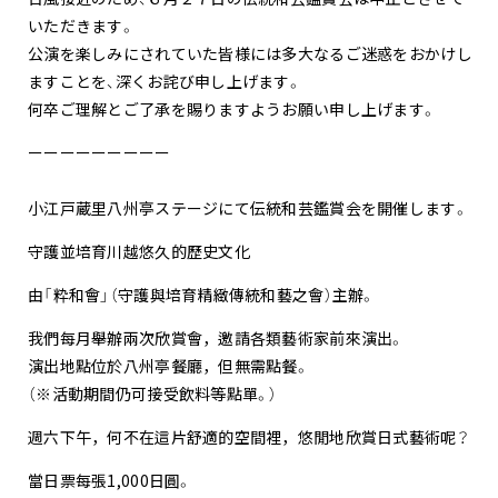
いただきます。
公演を楽しみにされていた皆様には多大なるご迷惑をおかけし
ますことを、深くお詫び申し上げます。
何卒ご理解とご了承を賜りますようお願い申し上げます。
ーーーーーーーーー
小江戸蔵里八州亭ステージにて伝統和芸鑑賞会を開催します。
守護並培育川越悠久的歷史文化
由「粋和會」（守護與培育精緻傳統和藝之會）主辦。
我們每月舉辦兩次欣賞會，邀請各類藝術家前來演出。
演出地點位於八州亭餐廳，但無需點餐。
（※活動期間仍可接受飲料等點單。）
週六下午，何不在這片舒適的空間裡，悠閒地欣賞日式藝術呢？
當日票每張1,000日圓。