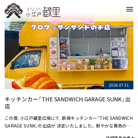
2026.07.31
キッチンカー「THE SANDWICH GARAGE SUNK」出
店
この度、小江戸蔵里広場にて、新規キッチンカー「THE SANDWICH
GARAGE SUNK」の出店が 決定いたしました。 鮮やかな黄色の車
体が目印の同店では、 サクサクの生地にこだわりの具材をたっ…
詳細請見此處