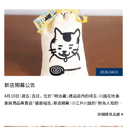
2026.04.01
新店開幕公告
4月10日（週五）吉日，位於「明治藏」禮品店內的埼玉・川越在地美
食與商品專賣店『貓屋喵吉』新店開幕！小江戶川越的「鮮為人知的故
事」與製作者的心意，讓人忍不住想分享……
詳細請見此處