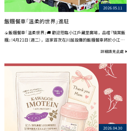
2026.05.11
飯糰餐車「溫柔的世界」進駐
🍙飯糰餐車「溫柔世界」🚚 歡迎蒞臨小江戶藏里廣場，品嚐『犒賞飯
糰』！4月21日（週二），這家首次在川越設攤的飯糰餐車將於小江戶
藏里廣場登場……
詳細請見此處
2026.04.30