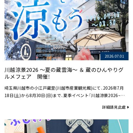
2026.07.01
川越涼景2026 ～夏の蔵雲海～ ＆ 蔵のひんやりグ
ルメフェア 開催！
埼玉県川越市の小江戸蔵里(川越市産業観光館)にて、2026年7月
18日(土)から8月30日(日)まで、夏季イベント「川越涼景2026~夏
の蔵雲海~」を開催いたします。 昨年、多くのメディアで紹介され
詳細請見此處
た…