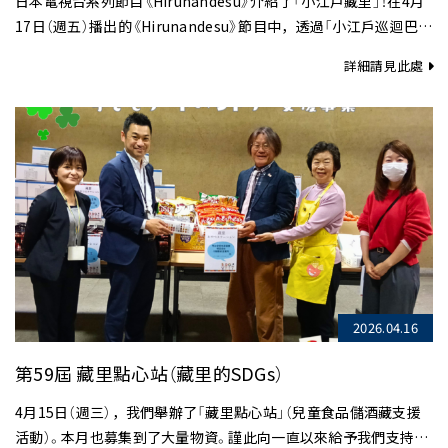
日本電視台系列節目《Hirunandesu》介紹了「小江戶藏里」！在4月
17日（週五）播出的《Hirunandesu》節目中，透過「小江戶巡迴巴士
一日自由乘車券」（600日圓即可全天無限次搭乘）的川越觀光特
詳細請見此處
輯，介紹了川越市產業觀光館小江……
2026.04.16
第59屆 藏里點心站（藏里的SDGs）
4月15日（週三），我們舉辦了「藏里點心站」（兒童食品儲酒藏支援
活動）。本月也募集到了大量物資。謹此向一直以來給予我們支持與