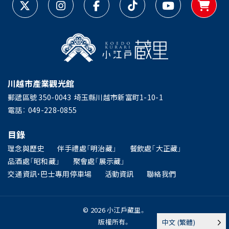
川越市產業觀光館
郵遞區號 350-0043
埼玉縣川越市新富町1-10-1
電話：
049-228-0855
目錄
理念與歷史
伴手禮處「明治藏」
餐飲處「大正藏」
品酒處「昭和藏」
聚會處「展示藏」
交通資訊・巴士專用停車場
活動資訊
聯絡我們
© 2026 小江戶藏里。
版權所有。
中文 (繁體)