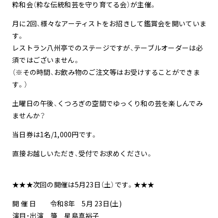
粋和会（粋な伝統和芸を守り育てる会）が主催。
月に2回、様々なアーティストをお招きして鑑賞会を開いていま
す。
レストラン八州亭でのステージですが、テーブルオーダーは必
須ではございません。
（※その時間、お飲み物のご注文等はお受けすることができま
す。）
土曜日の午後、くつろぎの空間でゆっくり和の芸を楽しんでみ
ませんか？
当日券は1名/1,000円です。
直接お越しいただき、受付でお求めください。
★★★次回の開催は5月23日（土）です。★★★
開 催 日 令和8年 5月 23日(土)
演目・出演 箏 星島真裕子