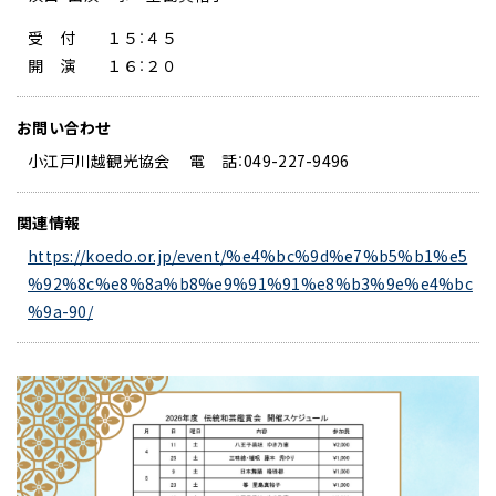
受 付 １５：４５
開 演 １６：２０
お問い合わせ
小江戸川越観光協会 電 話：049-227-9496
関連情報
https://koedo.or.jp/event/%e4%bc%9d%e7%b5%b1%e5
%92%8c%e8%8a%b8%e9%91%91%e8%b3%9e%e4%bc
%9a-90/