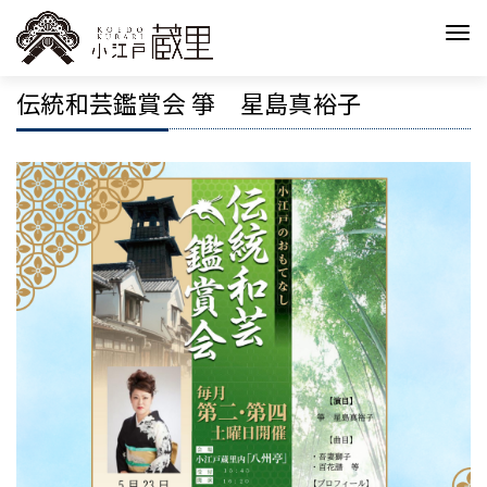
伝統和芸鑑賞会 箏 星島真裕子