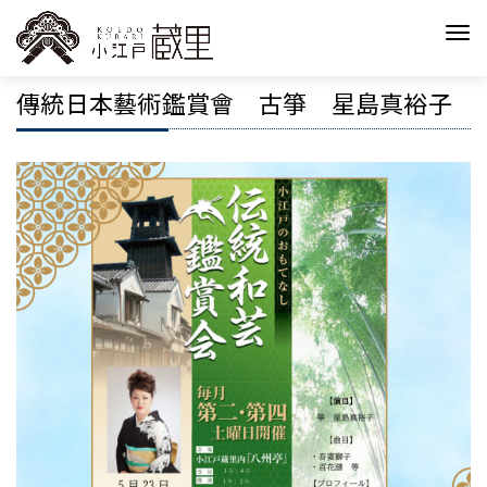
傳統日本藝術鑑賞會 古箏 星島真裕子