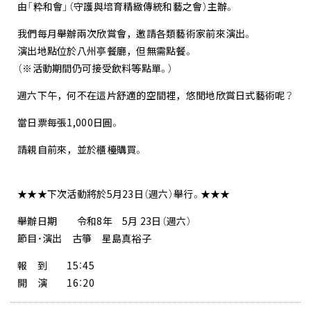
由「粋和會」（守護與培育精緻傳統和藝之會）主辦。
我們每月舉辦兩次欣賞會，邀請各類藝術家前來演出。
演出地點位於八州亭餐廳，但無需點餐。
（※活動期間仍可接受飲料等點單。）
週六下午，何不在這片舒適的空間裡，悠閒地欣賞日式藝術呢？
當日票每張1,000日圓。
請親自前來，並於櫃檯購買。
★★★下次活動將於5月23日（週六）舉行。★★★
舉辦日期 令和8年 5月 23日（週六）
節目・演出 古箏 星島真裕子
報 到 15：45
開 演 16：20