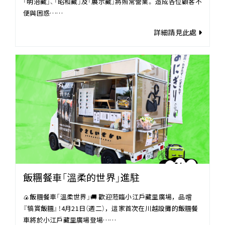
「明治藏」、「昭和藏」及「展示藏」將照常營業。 造成各位顧客不
便與困惑……
詳細請見此處
飯糰餐車「溫柔的世界」進駐
🍙飯糰餐車「溫柔世界」🚚 歡迎蒞臨小江戶藏里廣場，品嚐
『犒賞飯糰』！4月21日（週二），這家首次在川越設攤的飯糰餐
車將於小江戶藏里廣場登場……