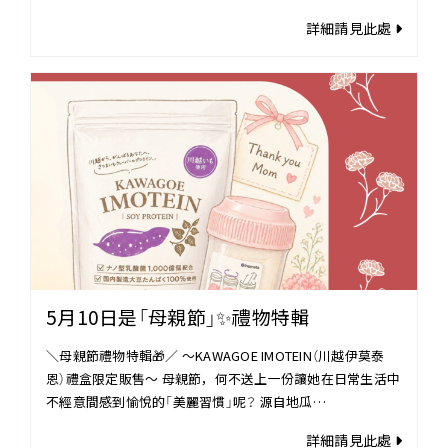
詳細請見此處
5月10日是「母親節」✨禮物特輯
＼母親節禮物特輯🎁／ 〜KAWAGOE IMOTEIN（川越伊莫泰
恩）禮盒限定販售〜 母親節，何不送上一份讓她在日常生活中
不經意間感到愉悅的「美麗習慣」呢？ 源自地瓜…
詳細請見此處